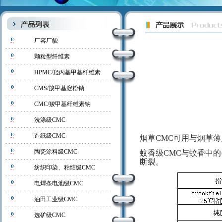
厂容厂貌
颗粒型纤维素
HPMC/羟丙基甲基纤维素
CMS/羧甲基淀粉钠
CMC/羧甲基纤维素钠
洗涤级CMC
造纸级CMC
烟草CMC可用与烟草
陶瓷涂料级CMC
蚊香级CMC与蚊香中
断裂。
纺织印染、粘结级CMC
电焊条电池级CMC
油田工业级CMC
选矿级CMC